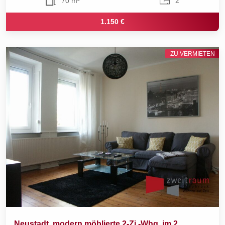
70 m²
2
1.150 €
ZU VERMIETEN
Neustadt, modern möblierte 2-Zi.-Whg. im 2.