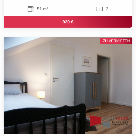
51 m²
2
920 €
ZU VERMIETEN