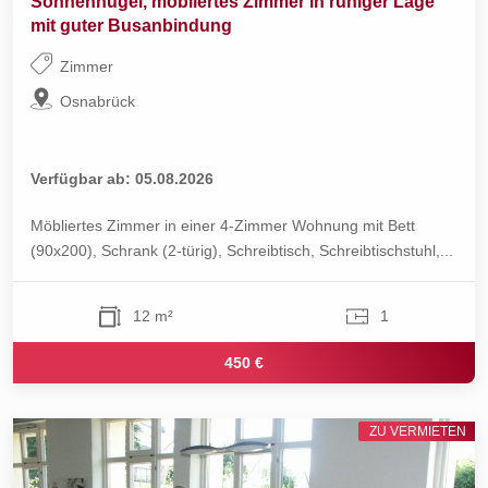
Sonnenhügel, möbliertes Zimmer in ruhiger Lage
mit guter Busanbindung
Zimmer
Osnabrück
Verfügbar ab: 05.08.2026
Möbliertes Zimmer in einer 4-Zimmer Wohnung mit Bett
(90x200), Schrank (2-türig), Schreibtisch, Schreibtischstuhl,...
12 m²
1
450 €
ZU VERMIETEN