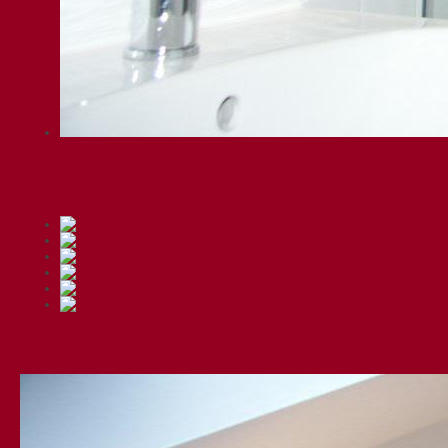
❮
❯
❮
❯
❮
❯
❮
❯
❮
❯
❮
❯