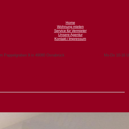
Home
Wohnung mieten
Service für Vermieter
Unsere Agentur
Kontakt / Impressum
 Pappelgraben 9 in 49080 Osnabrück
+49 (0) 541 - 22 4 66
Mo-Do 10-16 Uh
aum und integrierter kl. Einbauküche.