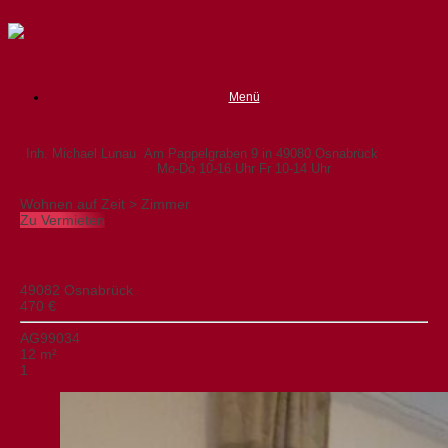
Zum
Inhalt
springen
Menü
Inh. Michael Lunau
Am Pappelgraben 9 in 49080 Osnabrück
+49 (0)
541 - 22 4 66
Mo-Do 10-16 Uhr Fr 10-14 Uhr
E-Mail
Wohnen auf Zeit > Zimmer
Zu Vermieten
Sutthausen, geschmackvoll eingerichtetes
Zimmer in einer Hotel ähnlichen Anlage.
49082 Osnabrück
470 €
AG99034
12 m²
1