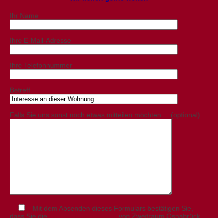
Ihr Name
Ihre E-Mail-Adresse
Ihre Telefonnummer
Betreff
Falls Sie uns sonst noch etwas mitteilen möchten ... (optional)
- Mit dem Absenden dieses Formulars bestätigen Sie,
dass Sie die
Datenschutzerklärung
von Zweitraum Osnabrück