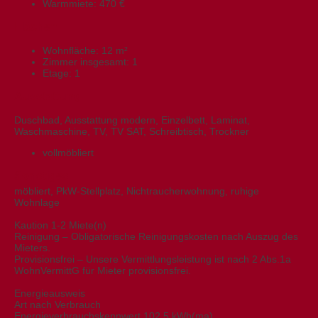
Warmmiete:
470 €
Flächen
Wohnfläche:
12 m²
Zimmer insgesamt:
1
Etage:
1
Ausstattung
Duschbad, Ausstattung modern, Einzelbett, Laminat,
Waschmaschine, TV, TV SAT, Schreibtisch, Trockner
vollmöbliert
Sonstiges
möbliert, PkW-Stellplatz, Nichtraucherwohnung, ruhige
Wohnlage
Kaution 1-2 Miete(n)
Reinigung – Obligatorische Reinigungskosten nach Auszug des
Mieters.
Provisionsfrei – Unsere Vermittlungsleistung ist nach 2 Abs.1a
WohnVermittG für Mieter provisionsfrei.
Energieausweis
Art nach Verbrauch
Energieverbrauchskennwert 102,5 kWh(ma)