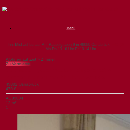
Zum
Inhalt
springen
Menü
Inh. Michael Lunau
Am Pappelgraben 9 in 49080 Osnabrück
+49 (0)
541 - 22 4 66
Mo-Do 10-16 Uhr Fr 10-14 Uhr
E-Mail
Wohnen auf Zeit > Zimmer
Zu Vermieten
Sutthausen, geschmackvoll eingerichtetes
Zimmer in einer Hotel ähnlichen Anlage.
49082 Osnabrück
470 €
AG99034
12 m²
1