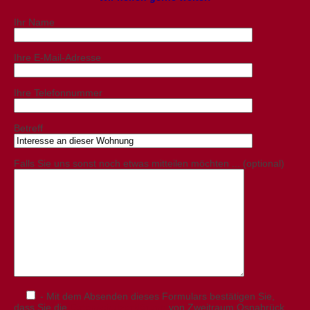
Ihr Name
Ihre E-Mail-Adresse
Ihre Telefonnummer
Betreff
Falls Sie uns sonst noch etwas mitteilen möchten ... (optional)
- Mit dem Absenden dieses Formulars bestätigen Sie,
dass Sie die
Datenschutzerklärung
von Zweitraum Osnabrück