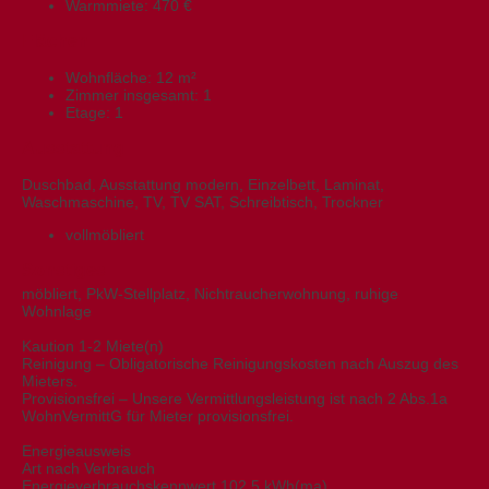
Warmmiete:
470 €
Flächen
Wohnfläche:
12 m²
Zimmer insgesamt:
1
Etage:
1
Ausstattung
Duschbad, Ausstattung modern, Einzelbett, Laminat,
Waschmaschine, TV, TV SAT, Schreibtisch, Trockner
vollmöbliert
Sonstiges
möbliert, PkW-Stellplatz, Nichtraucherwohnung, ruhige
Wohnlage
Kaution 1-2 Miete(n)
Reinigung – Obligatorische Reinigungskosten nach Auszug des
Mieters.
Provisionsfrei – Unsere Vermittlungsleistung ist nach 2 Abs.1a
WohnVermittG für Mieter provisionsfrei.
Energieausweis
Art nach Verbrauch
Energieverbrauchskennwert 102,5 kWh(ma)